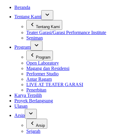
Skip
Beranda
to
Tentang Kami
content
Tentang Kami
Teater Garasi/Garasi Performance Institute
Seniman
Program
Program
Open Laboratory
Magang dan Residensi
Performer Studio
Antar Ragam
LIVE AT TEATER GARASI
Penerbitan
Karya Terpilih
Proyek Berlangsung
Ulasan
Arsip
Arsip
Sejarah