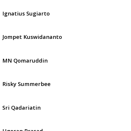
Ignatius Sugiarto
Jompet Kuswidananto
MN Qomaruddin
Risky Summerbee
Sri Qadariatin
Ugoran Prasad