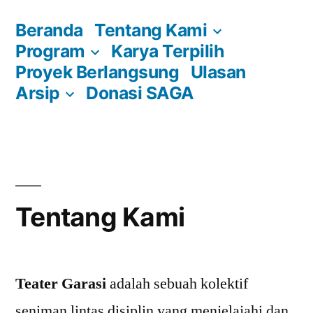
Skip
Beranda
Tentang Kami
to
Program
Karya Terpilih
content
Proyek Berlangsung
Ulasan
Arsip
Donasi SAGA
Tentang Kami
Teater Garasi
adalah sebuah kolektif
seniman lintas disiplin yang menjelajahi dan