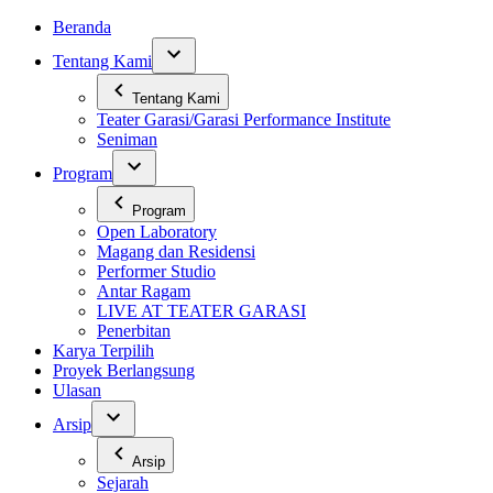
Skip
Beranda
to
Tentang Kami
content
Tentang Kami
Teater Garasi/Garasi Performance Institute
Seniman
Program
Program
Open Laboratory
Magang dan Residensi
Performer Studio
Antar Ragam
LIVE AT TEATER GARASI
Penerbitan
Karya Terpilih
Proyek Berlangsung
Ulasan
Arsip
Arsip
Sejarah