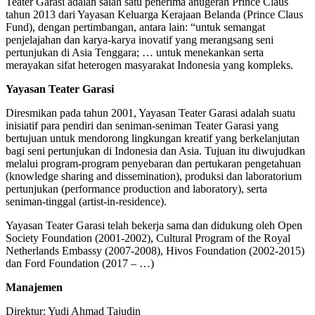
Teater Garasi adalah salah satu penerima anugerah Prince Claus
tahun 2013 dari Yayasan Keluarga Kerajaan Belanda (Prince Claus
Fund), dengan pertimbangan, antara lain: “untuk semangat
penjelajahan dan karya-karya inovatif yang merangsang seni
pertunjukan di Asia Tenggara; … untuk menekankan serta
merayakan sifat heterogen masyarakat Indonesia yang kompleks.
Yayasan Teater Garasi
Diresmikan pada tahun 2001, Yayasan Teater Garasi adalah suatu
inisiatif para pendiri dan seniman-seniman Teater Garasi yang
bertujuan untuk mendorong lingkungan kreatif yang berkelanjutan
bagi seni pertunjukan di Indonesia dan Asia. Tujuan itu diwujudkan
melalui program-program penyebaran dan pertukaran pengetahuan
(knowledge sharing and dissemination), produksi dan laboratorium
pertunjukan (performance production and laboratory), serta
seniman-tinggal (artist-in-residence).
Yayasan Teater Garasi telah bekerja sama dan didukung oleh Open
Society Foundation (2001-2002), Cultural Program of the Royal
Netherlands Embassy (2007-2008), Hivos Foundation (2002-2015)
dan Ford Foundation (2017 – …)
Manajemen
Direktur: Yudi Ahmad Tajudin