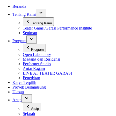
Skip
Beranda
to
Tentang Kami
content
Tentang Kami
Teater Garasi/Garasi Performance Institute
Seniman
Program
Program
Open Laboratory
Magang dan Residensi
Performer Studio
Antar Ragam
LIVE AT TEATER GARASI
Penerbitan
Karya Terpilih
Proyek Berlangsung
Ulasan
Arsip
Arsip
Sejarah