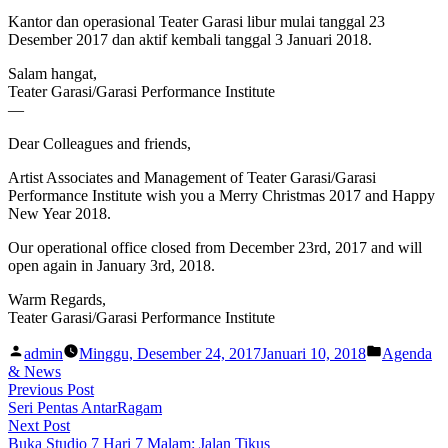
Kantor dan operasional Teater Garasi libur mulai tanggal 23
Desember 2017 dan aktif kembali tanggal 3 Januari 2018.
Salam hangat,
Teater Garasi/Garasi Performance Institute
—
Dear Colleagues and friends,
Artist Associates and Management of Teater Garasi/Garasi
Performance Institute wish you a Merry Christmas 2017 and Happy
New Year 2018.
Our operational office closed from December 23rd, 2017 and will
open again in January 3rd, 2018.
Warm Regards,
Teater Garasi/Garasi Performance Institute
Posted
Posted
admin
Minggu, Desember 24, 2017
Januari 10, 2018
Agenda
by
in
& News
Post
Previous
Previous Post
post:
Seri Pentas AntarRagam
navigation
Next
Next Post
post:
Buka Studio 7 Hari 7 Malam: Jalan Tikus