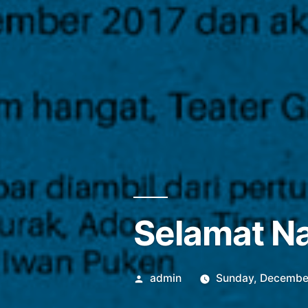
Selamat Na
Posted
admin
Sunday, Decembe
by