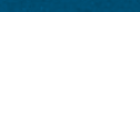
arasi,
ist associates) berserta tim manajemen
mance Institute mengucapkan Selamat Natal
er Garasi libur mulai tanggal 23 Desember