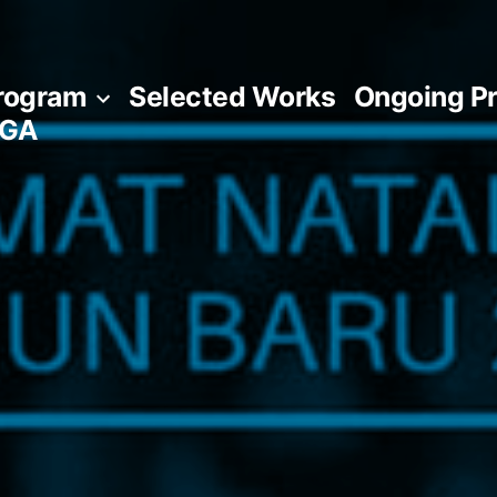
rogram
Selected Works
Ongoing Pr
AGA