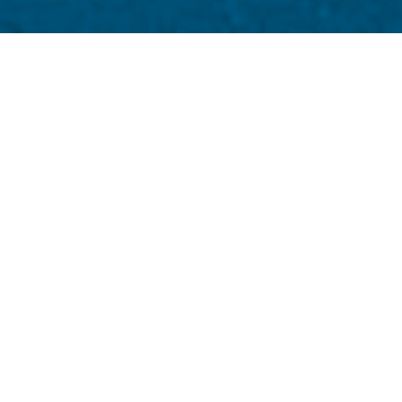
Sahabat dan kerabat Teater G
Seluruh seniman rekanan (art
Teater Garasi/Garasi Perfor
2017 dan Tahun Baru 2018.
Kantor dan operasional Teat