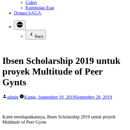
Galeri
Kumpulan Esai
Donasi SAGA
Back
Ibsen Scholarship 2019 untuk
proyek Multitude of Peer
Gynts
Posted
admin
Kamis, September 19, 2019
September 20, 2019
by
Kami mendapatkannya, Ibsen Scholarship 2019 untuk proyek
Multitude of Peer Gynts