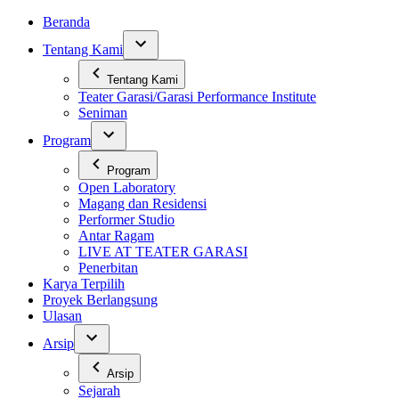
Skip
Beranda
to
Tentang Kami
content
Tentang Kami
Teater Garasi/Garasi Performance Institute
Seniman
Program
Program
Open Laboratory
Magang dan Residensi
Performer Studio
Antar Ragam
LIVE AT TEATER GARASI
Penerbitan
Karya Terpilih
Proyek Berlangsung
Ulasan
Arsip
Arsip
Sejarah