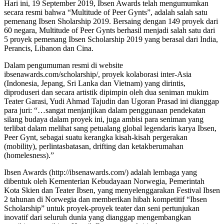
Hari ini, 19 September 2019, Ibsen Awards telah mengumumkan
secara resmi bahwa “Multitude of Peer Gynts”, adalah salah satu
pemenang Ibsen Sholarship 2019. Bersaing dengan 149 proyek dari
60 negara, Multitude of Peer Gynts berhasil menjadi salah satu dari
5 proyek pemenang Ibsen Scholarship 2019 yang berasal dari India,
Perancis, Libanon dan Cina.
Dalam pengumuman resmi di website
ibsenawards.com/scholarship/, proyek kolaborasi inter-Asia
(Indonesia, Jepang, Sri Lanka dan Vietnam) yang dirintis,
diproduseri dan secara artistik dipimpin oleh dua seniman mukim
Teater Garasi, Yudi Ahmad Tajudin dan Ugoran Prasad ini dianggap
para juri: “…sangat menjanjikan dalam penggunaan pendekatan
silang budaya dalam proyek ini, juga ambisi para seniman yang
terlibat dalam melihat sang petualang global legendaris karya Ibsen,
Peer Gynt, sebagai suatu kerangka kisah-kisah pergerakan
(mobility), perlintasbatasan, drifting dan ketakberumahan
(homelesness).”
Ibsen Awards (http://ibsenawards.com/) adalah lembaga yang
dibentuk oleh Kementerian Kebudayaan Norwegia, Pemerintah
Kota Skien dan Teater Ibsen, yang menyelenggarakan Festival Ibsen
2 tahunan di Norwegia dan memberikan hibah kompetitif “Ibsen
Scholarship” untuk proyek-proyek teater dan seni pertunjukan
inovatif dari seluruh dunia yang dianggap mengembangkan