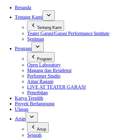
Skip
Beranda
to
Tentang Kami
content
Tentang Kami
Teater Garasi/Garasi Performance Institute
Seniman
Program
Program
Open Laboratory
Magang dan Residensi
Performer Studio
Antar Ragam
LIVE AT TEATER GARASI
Penerbitan
Karya Terpilih
Proyek Berlangsung
Ulasan
Arsip
Arsip
Sejarah