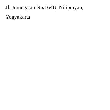
Jl. Jomegatan No.164B, Nitiprayan,
Yogyakarta
Sabtu, 20 Juli 2019
Abi ML (Jakarta)
#bluewhalechallenge
Puri Senja (Surabaya)
THE OTHER HALF
DISKUSI