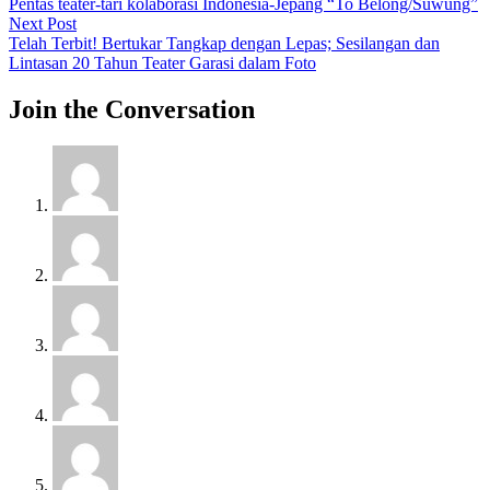
post:
Pentas teater-tari kolaborasi Indonesia-Jepang “To Belong/Suwung”
navigation
Next
Next Post
post:
Telah Terbit! Bertukar Tangkap dengan Lepas; Sesilangan dan
Lintasan 20 Tahun Teater Garasi dalam Foto
Join the Conversation