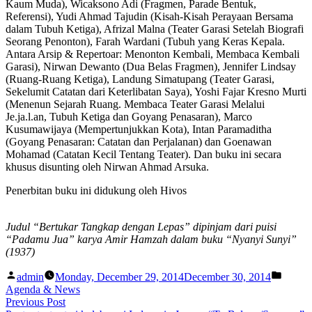
Kaum Muda), Wicaksono Adi (Fragmen, Parade Bentuk,
Referensi), Yudi Ahmad Tajudin (Kisah-Kisah Perayaan Bersama
dalam Tubuh Ketiga), Afrizal Malna (Teater Garasi Setelah Biografi
Seorang Penonton), Farah Wardani (Tubuh yang Keras Kepala.
Antara Arsip & Repertoar: Menonton Kembali, Membaca Kembali
Garasi), Nirwan Dewanto (Dua Belas Fragmen), Jennifer Lindsay
(Ruang-Ruang Ketiga), Landung Simatupang (Teater Garasi,
Sekelumit Catatan dari Keterlibatan Saya), Yoshi Fajar Kresno Murti
(Menenun Sejarah Ruang. Membaca Teater Garasi Melalui
Je.ja.l.an, Tubuh Ketiga dan Goyang Penasaran), Marco
Kusumawijaya (Mempertunjukkan Kota), Intan Paramaditha
(Goyang Penasaran: Catatan dan Perjalanan) dan Goenawan
Mohamad (Catatan Kecil Tentang Teater). Dan buku ini secara
khusus disunting oleh Nirwan Ahmad Arsuka.
Penerbitan buku ini didukung oleh Hivos
Judul “Bertukar Tangkap dengan Lepas” dipinjam dari
puisi
“Padamu Jua” karya Amir Hamzah dalam buku
“Nyanyi Sunyi”
(1937)
Posted
Posted
admin
Monday, December 29, 2014
December 30, 2014
by
in
Agenda & News
Post
Previous
Previous Post