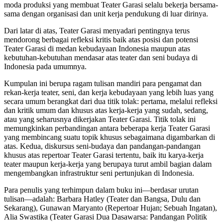
moda produksi yang membuat Teater Garasi selalu bekerja bersama-
sama dengan organisasi dan unit kerja pendukung di luar dirinya.
Dari latar di atas, Teater Garasi menyadari pentingnya terus
mendorong berbagai refleksi kritis baik atas posisi dan potensi
Teater Garasi di medan kebudayaan Indonesia maupun atas
kebutuhan-kebutuhan mendasar atas teater dan seni budaya di
Indonesia pada umumnya.
Kumpulan ini berupa ragam tulisan mandiri para pengamat dan
rekan-kerja teater, seni, dan kerja kebudayaan yang lebih luas yang
secara umum berangkat dari dua titik tolak: pertama, melalui refleksi
dan kritik umum dan khusus atas kerja-kerja yang sudah, sedang,
atau yang seharusnya dikerjakan Teater Garasi. Titik tolak ini
memungkinkan perbandingan antara beberapa kerja Teater Garasi
yang membincang suatu topik khusus sebagaimana digambarkan di
atas. Kedua, diskursus seni-budaya dan pandangan-pandangan
khusus atas repertoar Teater Garasi tertentu, baik itu karya-kerja
teater maupun kerja-kerja yang berupaya turut ambil bagian dalam
mengembangkan infrastruktur seni pertunjukan di Indonesia.
Para penulis yang terhimpun dalam buku ini—berdasar urutan
tulisan—adalah: Barbara Hatley (Teater dan Bangsa, Dulu dan
Sekarang), Gunawan Maryanto (Repertoar Hujan; Sebuah Ingatan),
Alia Swastika (Teater Garasi Dua Dasawarsa: Pandangan Politik