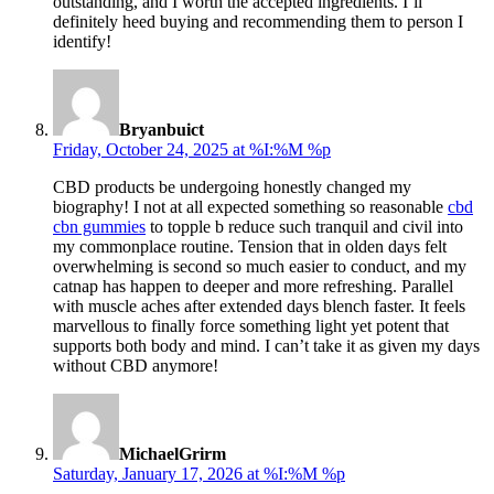
outstanding, and I worth the accepted ingredients. I’ll
definitely heed buying and recommending them to person I
identify!
says:
Bryanbuict
Friday, October 24, 2025 at %I:%M %p
CBD products be undergoing honestly changed my
biography! I not at all expected something so reasonable
cbd
cbn gummies
to topple b reduce such tranquil and civil into
my commonplace routine. Tension that in olden days felt
overwhelming is second so much easier to conduct, and my
catnap has happen to deeper and more refreshing. Parallel
with muscle aches after extended days blench faster. It feels
marvellous to finally force something light yet potent that
supports both body and mind. I can’t take it as given my days
without CBD anymore!
says:
MichaelGrirm
Saturday, January 17, 2026 at %I:%M %p