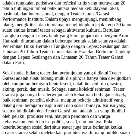
adalah rangkaian peristiwa dan refleksi kritis yang merayakan 20
tahun hubungan timbal balik antara medan kebudayaan lokal,
nasional, dan internasional, dengan Teater Garasi/Garasi
Performance Institute. Dalam upaya mengunjungi, menimbang
ulang, mengkritisi, dan terutama, menghidupkan jejak kerja 20 tahun
suatu entitas kreatif teater sebagai aktivisme kultural, Bertukar
Tangkap dengan Lepas, tajuk yang kami pinjam dari penyair Amir
Hamzah, diturunkan dalam beberapa bentuk salah satunya adalah
Penerbitan Buku Bertukar Tangkap dengan Lepas; Sesilangan dan
Lintasan 20 Tahun Teater Garasi dalam Esai dan Bertukar Tangkap
dengan Lepas; Sesilangan dan Lintasan 20 Tahun Teater Garasi
dalam Foto.
Sejak mula, bidang teater dan pertunjukan yang didiami Teater
Garasi adalah suatu bidang multi-disiplin; ia hanya bisa diwujudkan
oleh campuran beragam bentuk seni, entah itu seni rupa, sastra,
akting, gerak, dan musik. Sebagai suatu kolektif seniman, Teater
Garasi juga hanya bisa terwujud oleh kehadiran berbagai subyek,
baik seniman, peneliti, aktivis, maupun pekerja admistratif yang
datang dari beragam disiplin seni dan sosial-budaya. Isu-isu yang
selama ini diolah oleh Teater Garasi pun adalah isu yang dimiliki
oleh pelaku, produser seni, maupun penonton dan warga
kebanyakan, entah itu isu politik, sosial, dan budaya. Pola
keterhubungan sosial dari situs teater juga terus berlanjut ketika
Teater Garasi selalu meletakkan produksinya di ruang publik, suatu