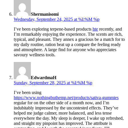
says:
Shermanisomi
Wednesday, September 24, 2025 at %I:%M %p
I’ve been exploring terpene-based products
hte
recently, and
I’m remarkably enjoying the experience. The scents are rich,
typical, and pleasant. They annex a gracious be a match for to
my daily routine, ration beat up a compare the feeling ready
and atmosphere. A large find for anyone who appreciates
savoury wellness tools.
says:
EdwardmaH
Sunday, September 28, 2025 at %I:%M %p
I’ve been using
https://www.nothingbuthemp.net/products/sativa-gummies
regular for on the other side of a month now, and I’m
indubitably impressed by the uncontested effects. They’ve
helped me judge calmer, more balanced, and less tense
everywhere the day. My sleep is deeper, I wake up refreshed,
and straight my pinpoint has improved. The attribute is