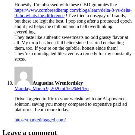
Honestly, I’m obsessed with these CBD gummies like
https://www.cornbreadhemp.com/blogs/learn/delta-8-vs-delta-
9-thc-whats-the-difference
! I’ve tried a nosegay of brands,
but these are legit the best. I pop song after a protracted epoch
and it just helps me chill out and a halt overthinking
everything.
They taste like authentic sweetmeats no odd grassy flavor at
all. My drop has been fail better since I started enchanting
them, too. If you’re on the quibble, honest elude them!
They’re a unmitigated lifesaver as a remedy for my constantly
stress.
says:
Augustina Wrenfordsley
Monday, March 9, 2026 at %I:%M %p
Drive targeted traffic to your website with our AI-powered
solution, saving you money compared to expensive paid ad
platforms. Learn more today.
https://marketingaged.com/
Leave a comment