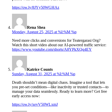
https://ow.ly/8JYy50WGHAz
says:
Rena Shea
Monday, August 25, 2025 at %I:%M %p
Need more clicks and conversions for Teatergarasi Org?
Watch this short video about our AI-powered traffic service:
https://www.youtube.com/shorts/A8YPkXQq4EY
says:
Katrice Counts
Sunday, August 31, 2025 at %I:%M %p
Death shouldn’t mean digital chaos. Imagine a tool that lets
you pre-set conditions—like inactivity or trusted contacts—to
manage your data seamlessly. Ready to learn more? Get free
early access now:
https://ow.ly/xevV50WLxmJ