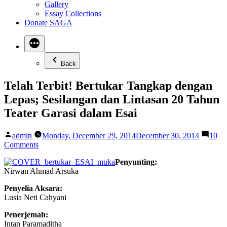
Gallery
Essay Collections
Donate SAGA
Back
Telah Terbit! Bertukar Tangkap dengan
Lepas; Sesilangan dan Lintasan 20 Tahun
Teater Garasi dalam Esai
Posted
admin
Monday, December 29, 2014
December 30, 2014
10
by
on
Comments
Telah
Penyunting:
Terbit!
Nirwan Ahmad Arsuka
Bertukar
Tangkap
Penyelia Aksara:
dengan
Lusia Neti Cahyani
Lepas;
Sesilangan
Penerjemah:
dan
Intan Paramaditha
Lintasan