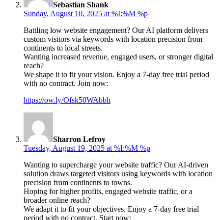
Sebastian Shank
Sunday, August 10, 2025 at %I:%M %p
Battling low website engagement? Our AI platform delivers
custom visitors via keywords with location precision from
continents to local streets.
Wanting increased revenue, engaged users, or stronger digital
reach?
We shape it to fit your vision. Enjoy a 7-day free trial period
with no contract. Join now:
https://ow.ly/Ofsk50WAbbh
says:
Sharron Lefroy
Tuesday, August 19, 2025 at %I:%M %p
Wanting to supercharge your website traffic? Our AI-driven
solution draws targeted visitors using keywords with location
precision from continents to towns.
Hoping for higher profits, engaged website traffic, or a
broader online reach?
We adapt it to fit your objectives. Enjoy a 7-day free trial
period with no contract. Start now: