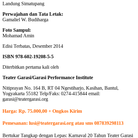
Landung Simatupang
20
Tahun
Perwajahan dan Tata Letak:
Teater
Gamaliel W. Budiharga
Garasi
dalam
Foto Sampul:
Esai
Mohamad Amin
Edisi Terbatas, Desember 2014
ISBN 978-602-19208-5-5
Diterbitkan pertama kali oleh
Teater Garasi/Garasi Performance Institute
Nitiprayan No. 164 B, RT 04 Ngestiharjo, Kasihan, Bantul,
Yogyakarta 55182 Telp/Faks: 0274-415844 email:
garasi@teatergarasi.org
Harga: Rp. 75.000,00 + Ongkos Kirim
Pemesanan: lusi@teatergarasi.org atau sms 087839298113
Bertukar Tangkap dengan Lepas: Karnaval 20 Tahun Teater Garasi