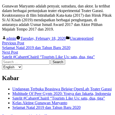
Gunawan Maryanto adalah penyair, sutradara, dan aktor. Ia terlibat
dalam berbagai pertunjukan teater eksperimental Teater Garasi.
Keaktorannya di film Istirahatlah Kata-kata (2017) dan Hiruk Pikuk
Si Al Kisah (2019) mendapatkan berbagai penghargaan, di
antaranya adalah Usmar Ismail Award 2017 dan Aktor Pilihan
Majalah Tempo 2017 dan 2019.
Posted
Posted
admin
Tuesday, February 18, 2020
Uncategorized
by
in
Post
Previous
Previous Post
post:
Selamat Natal 2019 dan Tahun Baru 2020
navigation
Next
Next Post
post:
Satelit #CabaretChairil “Tourists Like Us: satu, dua, tiga”
Search
for:
Kabar
Undangan Terbuka Beasiswa Belajar OpenLab Teater Garasi
Multitude Of Peer Gynts 2020: Yogya dan Jakarta, Indonesia
Satelit #CabaretChairil “Tourists Like Us: satu, dua, tiga”
Kelas Akting Gunawan Maryanto
Selamat Natal 2019 dan Tahun Baru 2020