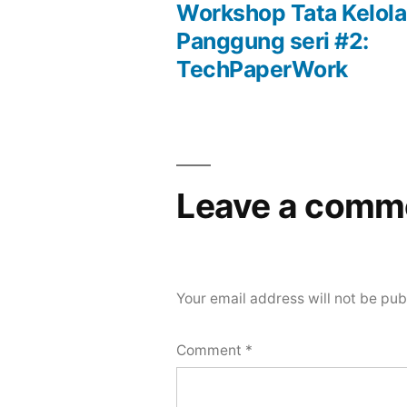
Post
Workshop Tata Kelola
Panggung seri #2:
navigation
TechPaperWork
Leave a comm
Your email address will not be pub
Comment
*