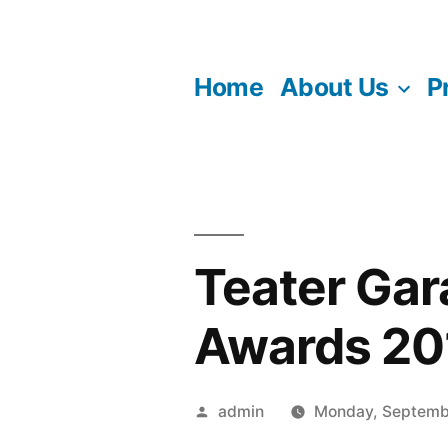
Skip
to
Home
About Us
P
content
Teater Gar
Awards 20
Posted
admin
Monday, Septemb
by