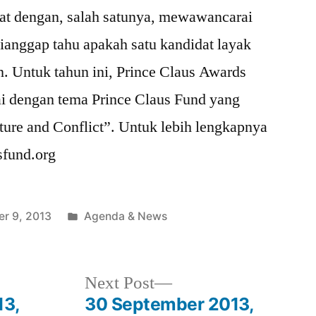
dat dengan, salah satunya, mewawancarai
ianggap tahu apakah satu kandidat layak
n. Untuk tahun ini, Prince Claus Awards
ai dengan tema Prince Claus Fund yang
ture and Conflict”. Untuk lebih lengkapnya
sfund.org
Posted
r 9, 2013
Agenda & News
in
Next
Next Post
post:
13,
30 September 2013,