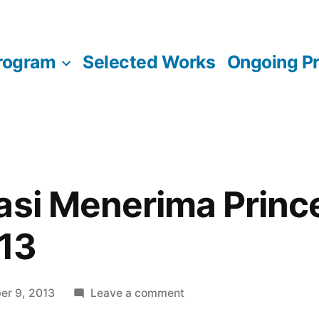
rogram
Selected Works
Ongoing Pr
asi Menerima Princ
13
on
er 9, 2013
Leave a comment
Teater