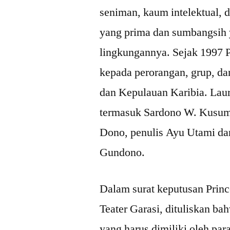
seniman, kaum intelektual, d
yang prima dan sumbangsih 
lingkungannya. Sejak 1997 
kepada perorangan, grup, dan
dan Kepulauan Karibia. Laur
termasuk Sardono W. Kusumo
Dono, penulis Ayu Utami da
Gundono.
Dalam surat keputusan Prin
Teater Garasi, dituliskan ba
yang harus dimiliki oleh par