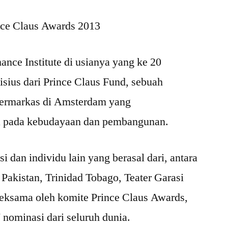
Garasi
nce Claus Awards 2013
Menerima
Prince
Claus
ance Institute di usianya yang ke 20
Awards
sius dari Prince Claus Fund, sebuah
2013
bermarkas di Amsterdam yang
 pada kebudayaan dan pembangunan.
 dan individu lain yang berasal dari, antara
 Pakistan, Trinidad Tobago, Teater Garasi
 seksama oleh komite Prince Claus Awards,
 nominasi dari seluruh dunia.