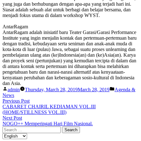
yang juga dan berhubungan dengan apa-apa yang terjadi hari ini.
Siasat adalah sebuah alat untuk berbagi dan belajar bersama, dan
menjadi fokus utama di dalam workshop WYST.
AntarRagam
AntarRagam adalah inisiatif baru Teater Garasi/Garasi Performance
Institute yang ingin menjalin kontak dan pertemuan-pertemuan baru
dengan tradisi, kebudayaan serta seniman dan anak-anak muda di
kota-kota di luar (pulau) Jawa, sebagai suatu proses unlearning dan
pembelajaran ulang atas (ke)Indonesia(an) dan (ke)Asia(an). Karya
dan proyek seni (pertunjukan) yang kemudian tercipta di dalam dan
di antara kontak serta pertemuan ini diharapkan bisa melahirkan
pengetahuan baru dan narasi-narasi alternatif atas kenyaataan-
kenyataan perubahan dan keberagaman sosio-kultural di Indonesia
dan Asia.
Posted
Posted
admin
Thursday, March 28, 2019
March 28, 2019
Agenda &
by
in
News
Post
Previous
Previous Post
post:
CABARET CHAIRIL KEDIAMAN VOL.III
navigation
(HOME/STILLNESS VOL.III)
Next
Next Post
post:
NOGO++ Memperingati Hari Film Nasional.
Search
for: