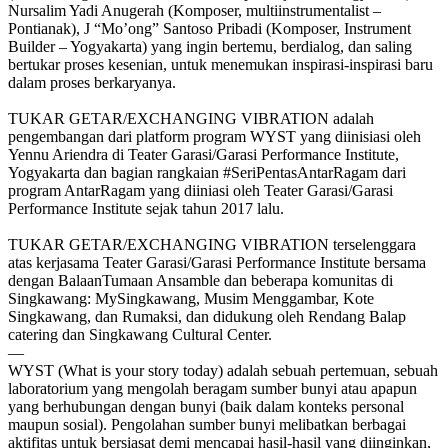
Nursalim Yadi Anugerah (Komposer, multiinstrumentalist –
Pontianak), J “Mo’ong” Santoso Pribadi (Komposer, Instrument
Builder – Yogyakarta) yang ingin bertemu, berdialog, dan saling
bertukar proses kesenian, untuk menemukan inspirasi-inspirasi baru
dalam proses berkaryanya.
TUKAR GETAR/EXCHANGING VIBRATION adalah
pengembangan dari platform program WYST yang diinisiasi oleh
Yennu Ariendra di Teater Garasi/Garasi Performance Institute,
Yogyakarta dan bagian rangkaian
#SeriPentasAntarRagam
dari
program AntarRagam yang diiniasi oleh Teater Garasi/Garasi
Performance Institute sejak tahun 2017 lalu.
TUKAR GETAR/EXCHANGING VIBRATION terselenggara
atas kerjasama Teater Garasi/Garasi Performance Institute bersama
dengan BalaanTumaan Ansamble dan beberapa komunitas di
Singkawang: MySingkawang, Musim Menggambar, Kote
Singkawang, dan Rumaksi, dan didukung oleh Rendang Balap
catering dan Singkawang Cultural Center.
—
WYST (What is your story today) adalah sebuah pertemuan, sebuah
laboratorium yang mengolah beragam sumber bunyi atau apapun
yang berhubungan dengan bunyi (baik dalam konteks personal
maupun sosial). Pengolahan sumber bunyi melibatkan berbagai
aktifitas untuk bersiasat demi mencapai hasil-hasil yang diinginkan,