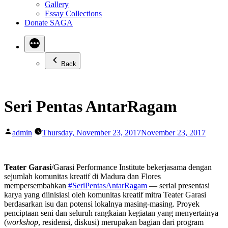
Gallery
Essay Collections
Donate SAGA
Back
Seri Pentas AntarRagam
Posted
admin
Thursday, November 23, 2017
November 23, 2017
by
Teater Garasi
/Garasi Performance Institute bekerjasama dengan
sejumlah komunitas kreatif di Madura dan Flores
mempersembahkan
#
SeriPentasAntarRagam
— serial presentasi
karya yang diinisiasi oleh komunitas kreatif mitra Teater Garasi
berdasarkan isu dan potensi lokalnya masing-masing. Proyek
penciptaan seni dan seluruh rangkaian kegiatan yang menyertainya
(
workshop
, residensi, diskusi) merupakan bagian dari program