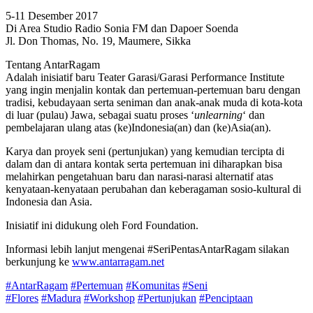
5-11 Desember 2017
Di Area Studio Radio Sonia FM dan Dapoer Soenda
Jl. Don Thomas, No. 19, Maumere, Sikka
Tentang AntarRagam
Adalah inisiatif baru Teater Garasi/Garasi Performance Institute
yang ingin menjalin kontak dan pertemuan-pertemuan baru dengan
tradisi, kebudayaan serta seniman dan anak-anak muda di kota-kota
di luar (pulau) Jawa, sebagai suatu proses ‘
unlearning
‘ dan
pembelajaran ulang atas (ke)Indonesia(an) dan (ke)Asia(an).
Karya dan proyek seni (pertunjukan) yang kemudian tercipta di
dalam dan di antara kontak serta pertemuan ini diharapkan bisa
melahirkan pengetahuan baru dan narasi-narasi alternatif atas
kenyataan-kenyataan perubahan dan keberagaman sosio-kultural di
Indonesia dan Asia.
Inisiatif ini didukung oleh Ford Foundation.
Informasi lebih lanjut mengenai #SeriPentasAntarRagam silakan
berkunjung ke
www.antarragam.net
#
AntarRagam
#
Pertemuan
#
Komunitas
#
Seni
#
Flores
#
Madura
#
Workshop
#
Pertunjukan
#
Penciptaan