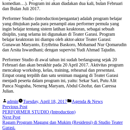
komedian…). Program ini akan diadakan dua kali, bulan Februari
dan Bulan Juli 2017.
Performer Studio (introduction/pengantar) adalah program belajar
yang ditujukan pada para penampil atau performer pemula yang
ingin belajar tentang sistem latihan keaktoran, sebagai sebuah
disiplin, yang selama ini digunakan di Teater Garasi. Program
belajar keaktoran ini diampu oleh aktor-aktor Teater Garasi:
Gunawan Maryanto, Erythrina Baskoro, Mohamad Nur Qomarudin
dan Arsita Iswardhani; dengan supervisi Yudi Ahmad Tajudin.
Performer Studio di awal tahun ini sudah berlangsung sejak 20
Februari dan akan berakhir pada 20 April 2017. Aktivitas program
mencakup workshop, kelas, training, rehearsal dan presentasi.
Empat orang terpilih dan satu seniman magang di Teater Garasi
menjadi peserta dalam program ini, yaitu: Sekar Sari, Putu Alit
Panca Nugraha, Neneng Maryam, Abdul Ghofur, dan Caressa
Julian.
Posted
Posted
admin
Tuesday, April 18, 2017
Agenda & News
by
in
Post
Previous
Previous Post
post:
PERFORMER STUDIO (Introduction)
navigation
Next
Next Post
post:
Ragam Program Magang dan Mukim (Residensi) di Studio Teater
Garasi.