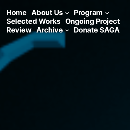
Skip
Home
About Us
Program
to
Selected Works
Ongoing Project
content
Review
Archive
Donate SAGA