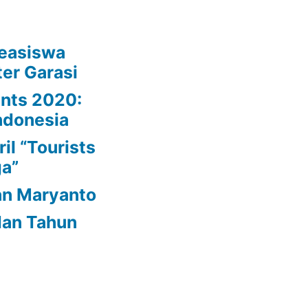
easiswa
er Garasi
ynts 2020:
ndonesia
il “Tourists
ga”
an Maryanto
dan Tahun