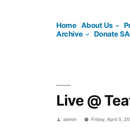
Skip
to
Home
About Us
P
content
Archive
Donate S
Live @ Tea
Posted
admin
Friday, April 5, 2
by