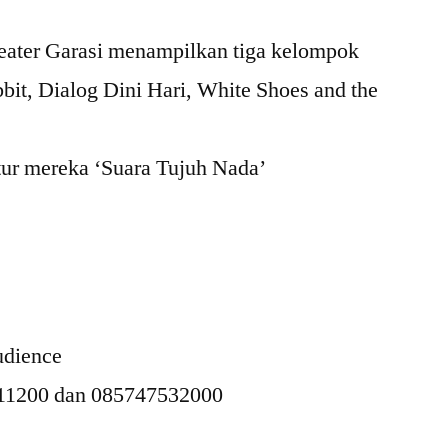
@
Teater Garasi menampilkan tiga kelompok
Teater
Garasi.
bit, Dialog Dini Hari, White Shoes and the
7
Maret
2013
tur mereka ‘Suara Tujuh Nada’
udience
911200 dan 085747532000