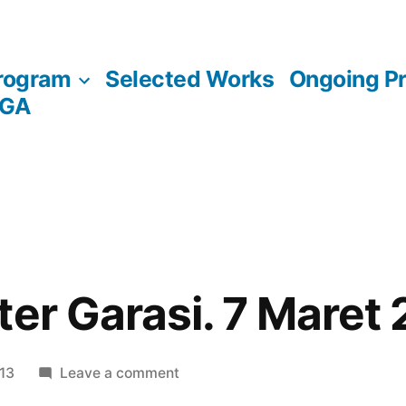
rogram
Selected Works
Ongoing Pr
AGA
ter Garasi. 7 Maret
on
013
Leave a comment
Live