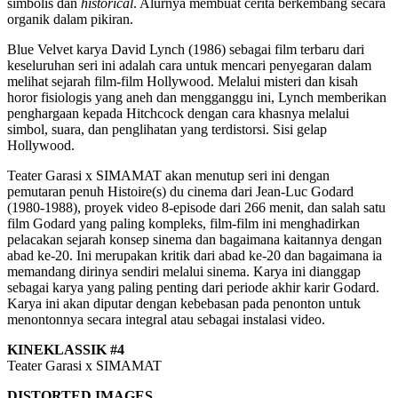
simbolis dan
historical
. Alurnya membuat cerita berkembang secara
organik dalam pikiran.
Blue Velvet karya David Lynch (1986) sebagai film terbaru dari
keseluruhan seri ini adalah cara untuk mencari penyegaran dalam
melihat sejarah film-film Hollywood. Melalui misteri dan kisah
horor fisiologis yang aneh dan mengganggu ini, Lynch memberikan
penghargaan kepada Hitchcock dengan cara khasnya melalui
simbol, suara, dan penglihatan yang terdistorsi. Sisi gelap
Hollywood.
Teater Garasi x SIMAMAT akan menutup seri ini dengan
pemutaran penuh Histoire(s) du cinema dari Jean-Luc Godard
(1980-1988), proyek video 8-episode dari 266 menit, dan salah satu
film Godard yang paling kompleks, film-film ini menghadirkan
pelacakan sejarah konsep sinema dan bagaimana kaitannya dengan
abad ke-20. Ini merupakan kritik dari abad ke-20 dan bagaimana ia
memandang dirinya sendiri melalui sinema. Karya ini dianggap
sebagai karya yang paling penting dari periode akhir karir Godard.
Karya ini akan diputar dengan kebebasan pada penonton untuk
menontonnya secara integral atau sebagai instalasi video.
KINEKLASSIK #4
Teater Garasi x SIMAMAT
DISTORTED IMAGES