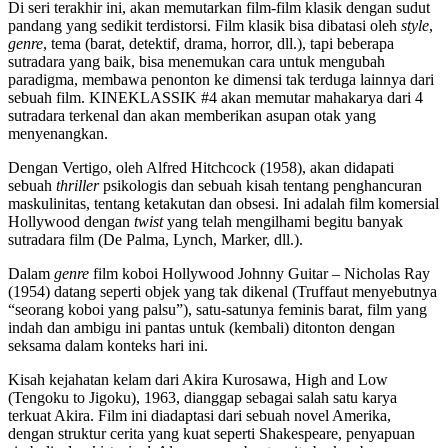
Di seri terakhir ini, akan memutarkan film-film klasik dengan sudut
pandang yang sedikit terdistorsi. Film klasik bisa dibatasi oleh
style
,
genre
, tema (barat, detektif, drama, horror, dll.), tapi beberapa
sutradara yang baik, bisa menemukan cara untuk mengubah
paradigma, membawa penonton ke dimensi tak terduga lainnya dari
sebuah film. KINEKLASSIK #4 akan memutar mahakarya dari 4
sutradara terkenal dan akan memberikan asupan otak yang
menyenangkan.
Dengan Vertigo, oleh Alfred Hitchcock (1958), akan didapati
sebuah
thriller
psikologis dan sebuah kisah tentang penghancuran
maskulinitas, tentang ketakutan dan obsesi. Ini adalah film komersial
Hollywood dengan
twist
yang telah mengilhami begitu banyak
sutradara film (De Palma, Lynch, Marker, dll.).
Dalam
genre
film koboi Hollywood Johnny Guitar – Nicholas Ray
(1954) datang seperti objek yang tak dikenal (Truffaut menyebutnya
“seorang koboi yang palsu”), satu-satunya feminis barat, film yang
indah dan ambigu ini pantas untuk (kembali) ditonton dengan
seksama dalam konteks hari ini.
Kisah kejahatan kelam dari Akira Kurosawa, High and Low
(Tengoku to Jigoku), 1963, dianggap sebagai salah satu karya
terkuat Akira. Film ini diadaptasi dari sebuah novel Amerika,
dengan struktur cerita yang kuat seperti Shakespeare, penyapuan