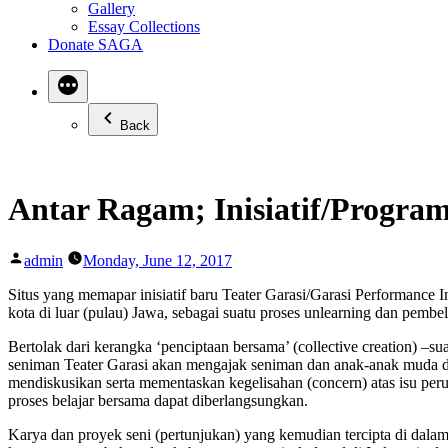
Gallery
Essay Collections
Donate SAGA
Back
Antar Ragam; Inisiatif/Program
Posted
admin
Monday, June 12, 2017
by
Situs yang memapar inisiatif baru Teater Garasi/Garasi Performance 
kota di luar (pulau) Jawa, sebagai suatu proses unlearning dan pembel
Bertolak dari kerangka ‘penciptaan bersama’ (collective creation) –
seniman Teater Garasi akan mengajak seniman dan anak-anak muda di 
mendiskusikan serta mementaskan kegelisahan (concern) atas isu pe
proses belajar bersama dapat diberlangsungkan.
Karya dan proyek seni (pertunjukan) yang kemudian tercipta di dalam 