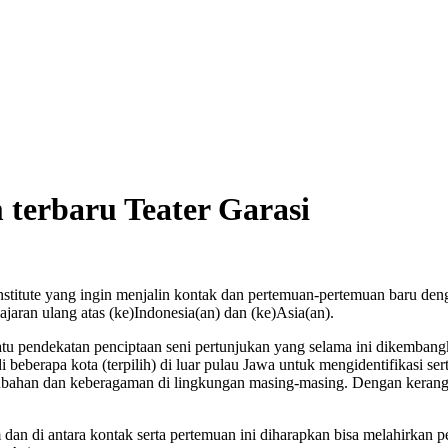
 terbaru Teater Garasi
Institute yang ingin menjalin kontak dan pertemuan-pertemuan baru den
ajaran ulang atas (ke)Indonesia(an) dan (ke)Asia(an).
suatu pendekatan penciptaan seni pertunjukan yang selama
ini dikembangk
beberapa kota (terpilih) di luar pulau Jawa untuk mengidentifikasi s
rubahan dan keberagaman di lingkungan masing-masing. Dengan kerang
dan di antara kontak serta pertemuan ini diharapkan bisa melahirkan pe