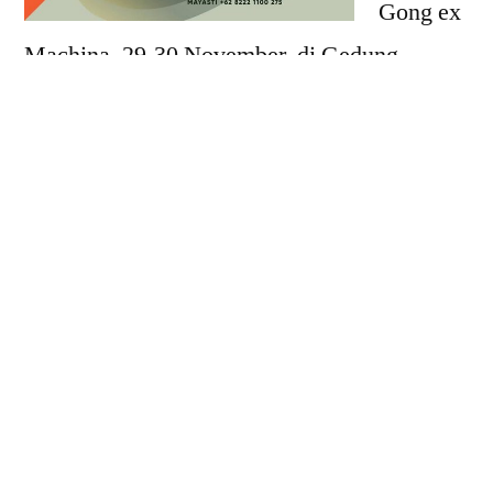
Gong ex
Machina, 29-30 November, di Gedung
Kesenian Jakarta.
Tiket dapat dipesan
melalui
http://bit.ly/GongExMachina
atau
dengan menghubungi Mayasti di +62 8222
1100 275.
HTM:
Kelas 1 (Rp250.000)
Kelas 2 (Rp150.000)