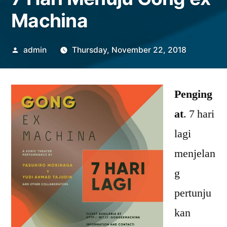
Machina
Posted
admin
Thursday, November 22, 2018
by
Penging
at
. 7 hari
lagi
menjelan
g
pertunju
kan