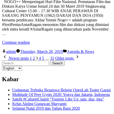
NOGO++ Memperingati Hari Film Nasional. Pemutaran Film dan
Diskusi Karya Usmar Ismail 24 dan 30 Maret 2019 Singkawang
Cultural Center 15.00 – 17.30 WIB ANAK PERAWAN DI
SARANG PENYAMUN (1962) DARAH DAN DOA (1950)
bersama pembicara: Akbar Yumni Nogo++ adalah program
#SeriPentasAntarRagam menonton film dan diskusi yang diinisiasi
oleh mitra kreatif #AntarRagam yang diluncurkan pada November
…
“NOGO++
Continue reading
Memperingati
Posted
Posted
Hari
admin
Thursday, March 28, 2019
Agenda & News
by
in
Posts
Film
Newer posts
1
2
3
4
5
…
31
Older posts
Nasional.”
Search
pagination
for:
Kabar
Undangan Terbuka Beasiswa Belajar OpenLab Teater Garasi
Multitude Of Peer Gynts 2020: Yogya dan Jakarta, Indonesia
Satelit #CabaretChairil “Tourists Like Us: satu, dua, tiga”
Kelas Akting Gunawan Maryanto
Selamat Natal 2019 dan Tahun Baru 2020