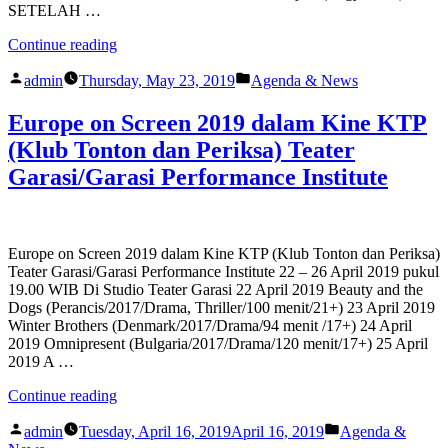
SETELAH …
“CABARET
Continue reading
CHAIRIL
Posted
Posted
:
admin
Thursday, May 23, 2019
Agenda & News
by
in
LUAR/DALAM
VOL.
Europe on Screen 2019 dalam Kine KTP
I”
(Klub Tonton dan Periksa) Teater
Garasi/Garasi Performance Institute
Europe on Screen 2019 dalam Kine KTP (Klub Tonton dan Periksa)
Teater Garasi/Garasi Performance Institute 22 – 26 April 2019 pukul
19.00 WIB Di Studio Teater Garasi 22 April 2019 Beauty and the
Dogs (Perancis/2017/Drama, Thriller/100 menit/21+) 23 April 2019
Winter Brothers (Denmark/2017/Drama/94 menit /17+) 24 April
2019 Omnipresent (Bulgaria/2017/Drama/120 menit/17+) 25 April
2019 A …
“Europe
Continue reading
on
Posted
Posted
Screen
admin
Tuesday, April 16, 2019
April 16, 2019
Agenda &
by
in