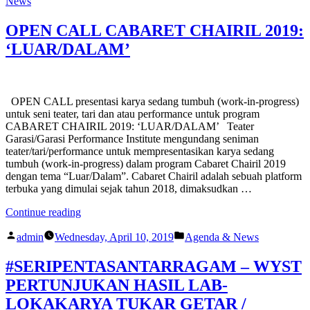
2019
News
dalam
Kine
OPEN CALL CABARET CHAIRIL 2019:
KTP
‘LUAR/DALAM’
(Klub
Tonton
dan
Periksa)
Teater
OPEN CALL presentasi karya sedang tumbuh (work-in-progress)
Garasi/Garasi
untuk seni teater, tari dan atau performance untuk program
Performance
CABARET CHAIRIL 2019: ‘LUAR/DALAM’ Teater
Institute”
Garasi/Garasi Performance Institute mengundang seniman
teater/tari/performance untuk mempresentasikan karya sedang
tumbuh (work-in-progress) dalam program Cabaret Chairil 2019
dengan tema “Luar/Dalam”. Cabaret Chairil adalah sebuah platform
terbuka yang dimulai sejak tahun 2018, dimaksudkan …
“OPEN
Continue reading
CALL
Posted
Posted
CABARET
admin
Wednesday, April 10, 2019
Agenda & News
by
in
CHAIRIL
2019:
#SERIPENTASANTARRAGAM – WYST
‘LUAR/DALAM’”
PERTUNJUKAN HASIL LAB-
LOKAKARYA TUKAR GETAR /