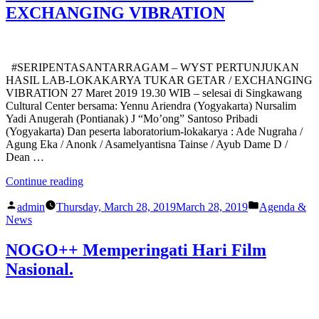
EXCHANGING VIBRATION
#SERIPENTASANTARRAGAM – WYST PERTUNJUKAN
HASIL LAB-LOKAKARYA TUKAR GETAR / EXCHANGING
VIBRATION 27 Maret 2019 19.30 WIB – selesai di Singkawang
Cultural Center bersama: Yennu Ariendra (Yogyakarta) Nursalim
Yadi Anugerah (Pontianak) J “Mo’ong” Santoso Pribadi
(Yogyakarta) Dan peserta laboratorium-lokakarya : Ade Nugraha /
Agung Eka / Anonk / Asamelyantisna Tainse / Ayub Dame D /
Dean …
“#SERIPENTASANTARRAGAM –
Continue reading
WYST
Posted
Posted
PERTUNJUKAN
admin
Thursday, March 28, 2019
March 28, 2019
Agenda &
by
in
HASIL
News
LAB-
LOKAKARYA
NOGO++ Memperingati Hari Film
TUKAR
Nasional.
GETAR
/
EXCHANGING
VIBRATION”