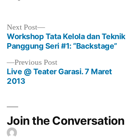
in
Next
Next Post
post:
Workshop Tata Kelola dan Teknik
Post
Panggung Seri #1: “Backstage”
navigation
Previous
Previous Post
post:
Live @ Teater Garasi. 7 Maret
2013
Join the Conversation