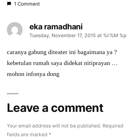
1 Comment
eka ramadhani
says:
Tuesday, November 17, 2015 at %I:%M %p
caranya gabung diteater ini bagaimana ya ?
kebetulan rumah saya didekat nitiprayan …
mohon infonya dong
Leave a comment
Your email address will not be published.
Required
fields are marked
*