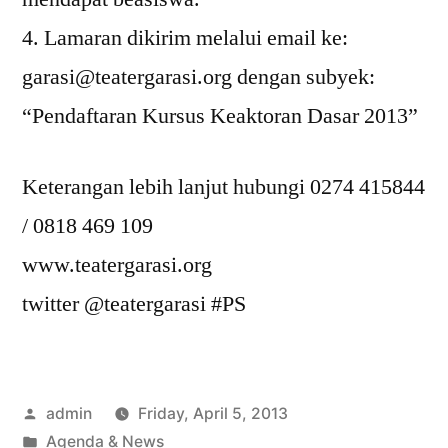
4. Lamaran dikirim melalui email ke:
garasi@teatergarasi.org dengan subyek:
“Pendaftaran Kursus Keaktoran Dasar 2013”
Keterangan lebih lanjut hubungi 0274 415844
/ 0818 469 109
www.teatergarasi.org
twitter @teatergarasi #PS
Posted
admin
Friday, April 5, 2013
by
Posted
Agenda & News