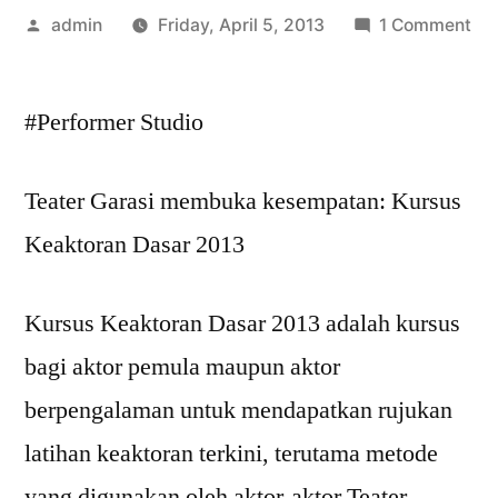
Posted
on
admin
Friday, April 5, 2013
1 Comment
by
Tea
Gar
#Performer Studio
me
ke
Kur
Teater Garasi membuka kesempatan: Kursus
Ke
Keaktoran Dasar 2013
Da
20
Kursus Keaktoran Dasar 2013 adalah kursus
bagi aktor pemula maupun aktor
berpengalaman untuk mendapatkan rujukan
latihan keaktoran terkini, terutama metode
yang digunakan oleh aktor-aktor Teater