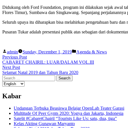
Didukung oleh Ford Foundation, program ini dilakukan sejak awal t
Flores Timur), Sumbawa dan Singkawang. Sepanjang perjalanannya prog
Seluruh upaya itu diharapkan bisa melahirkan pengetahuan baru dan na
Pusaran Tukar adalah presentasi publik atas sebagian dari dokument
Posted
Posted
admin
Sunday, December 1, 2019
Agenda & News
by
in
Post
Previous
Previous Post
post:
CABARET CHAIRIL: LUAR/DALAM VOL.III
navigation
Next
Next Post
post:
Selamat Natal 2019 dan Tahun Baru 2020
Search
for:
Kabar
Undangan Terbuka Beasiswa Belajar OpenLab Teater Garasi
Multitude Of Peer Gynts 2020: Yogya dan Jakarta, Indonesia
Satelit #CabaretChairil “Tourists Like Us: satu, dua, tiga”
Kelas Akting Gunawan Maryanto